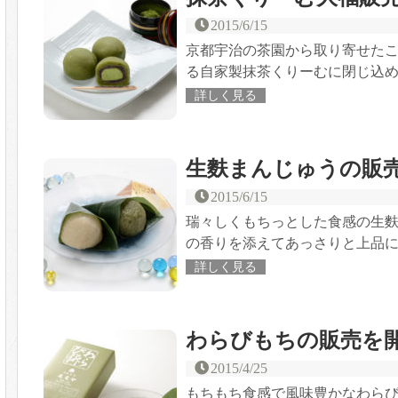
2015/6/15
京都宇治の茶園から取り寄せた
る自家製抹茶くりーむに閉じ込
詳しく見る
生麩まんじゅうの販
2015/6/15
瑞々しくもちっとした食感の生麩
の香りを添えてあっさりと上品
詳しく見る
わらびもちの販売を
2015/4/25
もちもち食感で風味豊かなわら