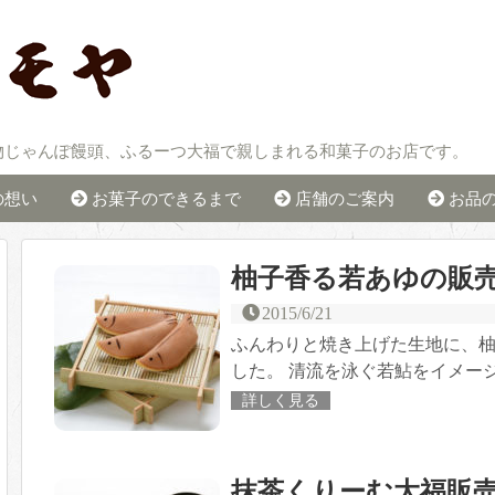
物じゃんぽ饅頭、ふるーつ大福で親しまれる和菓子のお店です。
の想い
お菓子のできるまで
店舗のご案内
お品
柚子香る若あゆの販
2015/6/21
ふんわりと焼き上げた生地に、
した。 清流を泳ぐ若鮎をイメー
詳しく見る
抹茶くりーむ大福販