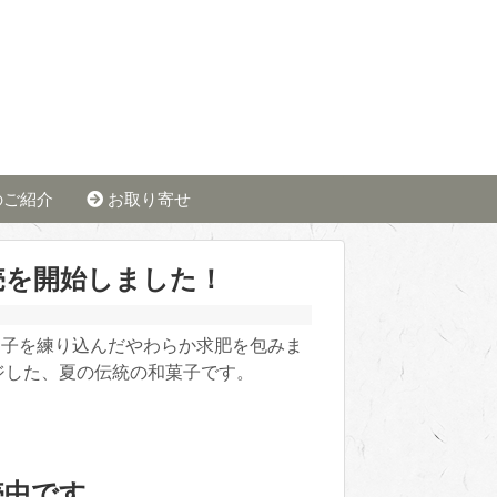
のご紹介
お取り寄せ
売を開始しました！
柚子を練り込んだやわらか求肥を包みま
ジした、夏の伝統の和菓子です。
売中です