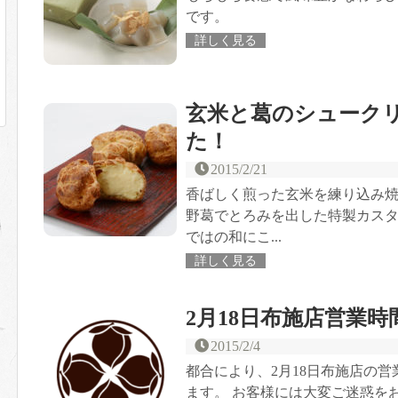
です。
詳しく見る
玄米と葛のシューク
た！
2015/2/21
香ばしく煎った玄米を練り込み
野葛でとろみを出した特製カス
ではの和にこ...
詳しく見る
2月18日布施店営業
2015/2/4
都合により、2月18日布施店の営
ます。 お客様には大変ご迷惑を