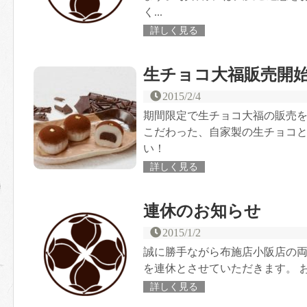
く...
詳しく見る
生チョコ大福販売開
2015/2/4
期間限定で生チョコ大福の販売を
こだわった、自家製の生チョコ
い！
詳しく見る
連休のお知らせ
2015/1/2
誠に勝手ながら布施店小阪店の両店、
を連休とさせていただきます。 お
詳しく見る