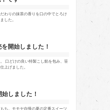
こだわりの抹茶の香りを口の中でとろけ
めました。
売を開始しました！
。 口どけの良い特製こし餡を包み、笹
に仕上げました。
開始しました！
びもち。モモヤ自慢の夏の定番スイーツ