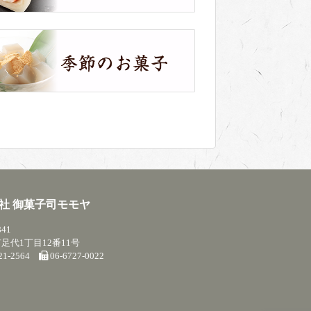
社 御菓子司モモヤ
841
足代1丁目12番11号
721-2564
06-6727-0022