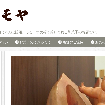
物じゃんぽ饅頭、ふるーつ大福で親しまれる和菓子のお店です。
の想い
お菓子のできるまで
店舗のご案内
お品