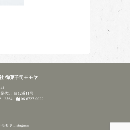
社 御菓子司モモヤ
841
足代1丁目12番11号
721-2564
06-6727-0022
モモヤ Instagram