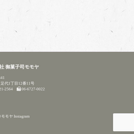
社 御菓子司モモヤ
841
足代1丁目12番11号
721-2564
06-6727-0022
モモヤ Instagram