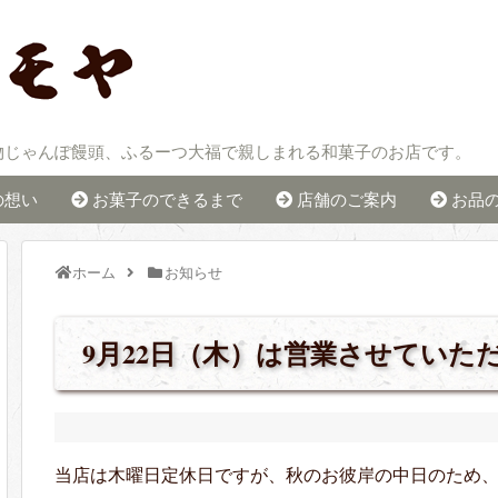
物じゃんぽ饅頭、ふるーつ大福で親しまれる和菓子のお店です。
の想い
お菓子のできるまで
店舗のご案内
お品
ホーム
お知らせ
9月22日（木）は営業させていた
当店は木曜日定休日ですが、秋のお彼岸の中日のため、