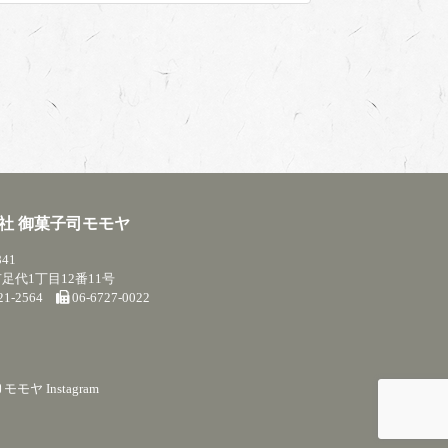
社 御菓子司モモヤ
841
足代1丁目12番11号
721-2564
06-6727-0022
モモヤ Instagram