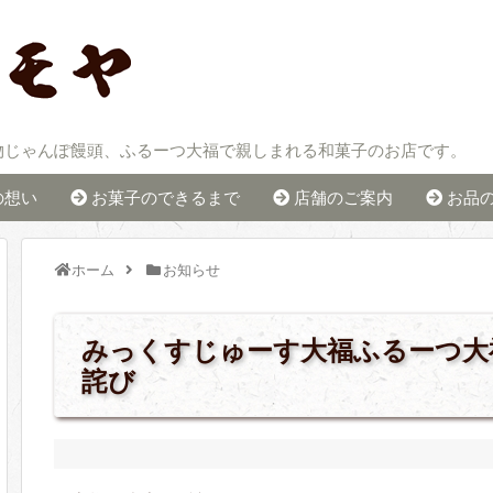
物じゃんぽ饅頭、ふるーつ大福で親しまれる和菓子のお店です。
の想い
お菓子のできるまで
店舗のご案内
お品
ホーム
お知らせ
みっくすじゅーす大福ふるーつ大
詫び