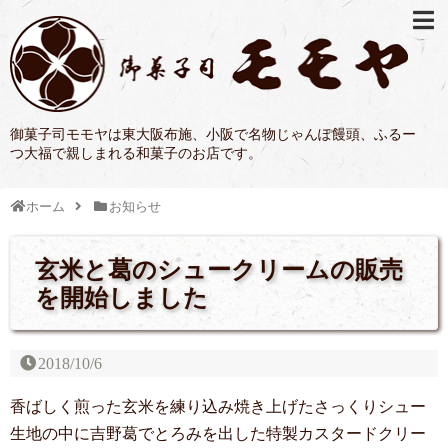
御菓子司モモヤは東大阪布施、小阪で名物じゃんぽ饅頭、ふるー
つ大福で親しまれる和菓子のお店です。
ホーム
お知らせ
玄米と葛のシュークリームの販売
を開始しました
2018/10/6
香ばしく煎った玄米を練り込み焼き上げたさっくりシュー
生地の中に吉野葛でとろみを出した特製カスタードクリー