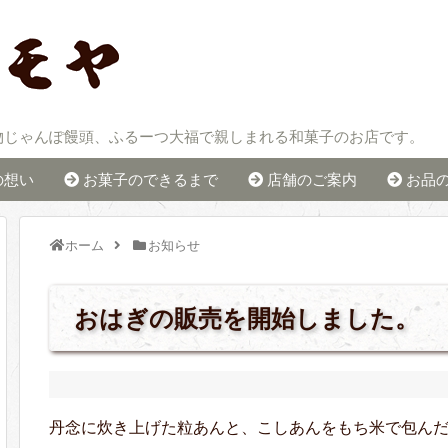
物じゃんぽ饅頭、ふるーつ大福で親しまれる和菓子のお店です。
の想い
お菓子のできるまで
店舗のご案内
お品
ホーム
お知らせ
おはぎの販売を開始しました。
丹念に炊き上げた粒あんと、こしあんをもち米で包ん