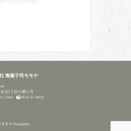
社 御菓子司モモヤ
841
足代1丁目12番11号
721-2564
06-6727-0022
モモヤ Instagram