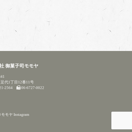
社 御菓子司モモヤ
841
足代1丁目12番11号
721-2564
06-6727-0022
モモヤ Instagram