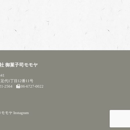
社 御菓子司モモヤ
841
足代1丁目12番11号
721-2564
06-6727-0022
モモヤ Instagram