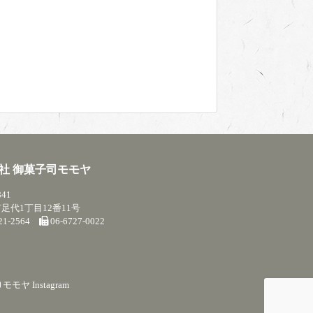
社 御菓子司モモヤ
841
足代1丁目12番11号
721-2564
06-6727-0022
モモヤ Instagram