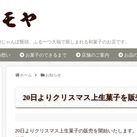
物じゃんぽ饅頭、ふるーつ大福で親しまれる和菓子のお店です。
の想い
お菓子のできるまで
店舗のご案内
お品
ホーム
お知らせ
20日よりクリスマス上生菓子を
20日よりクリスマス上生菓子の販売を開始いたします