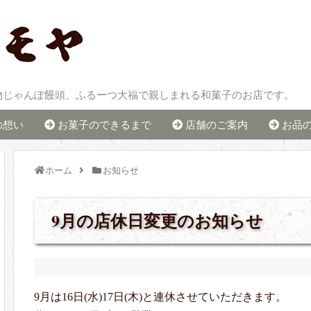
物じゃんぽ饅頭、ふるーつ大福で親しまれる和菓子のお店です。
の想い
お菓子のできるまで
店舗のご案内
お品
ホーム
お知らせ
9月の店休日変更のお知らせ
9月は16日(水)17日(木)と連休させていただきます。