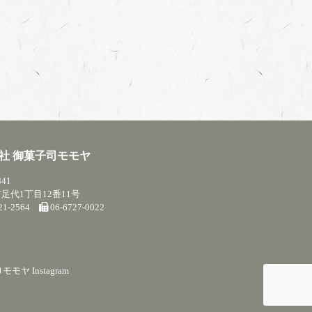
社 御菓子司モモヤ
841
足代1丁目12番11号
721-2564
06-6727-0022
モモヤ Instagram