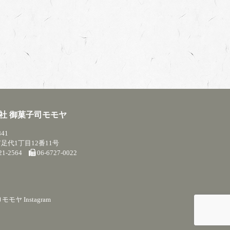
社 御菓子司モモヤ
841
足代1丁目12番11号
721-2564
06-6727-0022
モモヤ Instagram